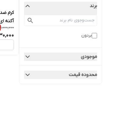
برند
کرم ضد
آکنه ای
1,000,000
30,000
بردون
موجودی
محدوده قیمت