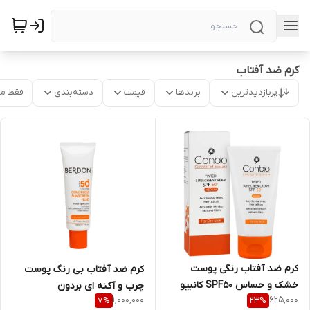
کرم ضد آفتاب
پربازدیدترین
برندها
قیمت
دسته‌بندی
فقط م
کرم ضد آفتاب رنگی پوست
کرم ضد آفتاب بی رنگ پوست
خشک و حساس SPF50 کانبیو
چرب و آکنه ای بردون
1,000,000
625,000
7
%
23
%
رنگ مدیوم