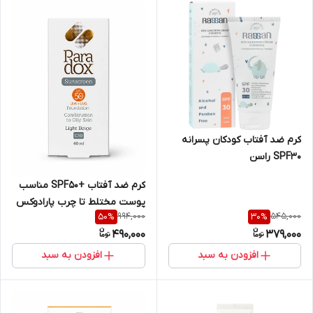
کرم ضد آفتاب کودکان پسرانه
SPF30 راسن
کرم ضد آفتاب +SPF50 مناسب
پوست مختلط تا چرب پارادوکس
994,000
545,000
50
%
30
%
40 میلی لیتر
490,000
379,000
افزودن به سبد
افزودن به سبد