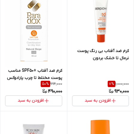
کرم ضد آفتاب بی رنگ پوست
نرمال تا خشک بردون
کرم ضد آفتاب +SPF50 مناسب
پوست مختلط تا چرب پارادوکس
994,000
1,000,000
50
%
7
%
40 میلی لیتر(بژ طبیعی)
490,000
930,000
افزودن به سبد
افزودن به سبد