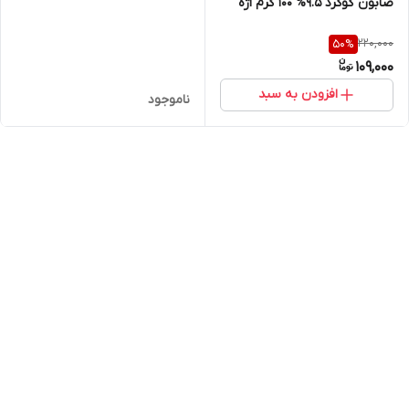
صابون گوگرد 9.5% 100 گرم اژه
220,000
50
%
109,000
افزودن به سبد
ناموجود