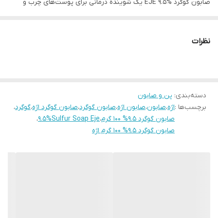
صابون گوگرد EJE 9.5% یک شوینده درمانی برای پوست‌های چرب و
مستعد آکنه است که با داشتن ۹.۵ درصد گوگرد به کاهش چربی اضافه
پوست، از بین بردن باکتری‌های مولد جوش و کمک به درمان برخی
نظرات
مشکلات پوستی مانند قارچ، شوره سر و خارش پوست کمک می‌کند.
این صابون با پاکسازی عمیق منافذ، از ایجاد جوش‌های جدید جلوگیری
دسته‌بندی
:
پن و صابون
کرده و باعث شادابی و سلامت پوست می‌شود.
برچسب‌ها :
اژه
،
صابون
،
صابون اژه
،
صابون گوگرد
،
صابون گوگرد اژه
،
گوگرد
،
صابون گوگرد 9.5% 100 گرم
،
9.5%Sulfur Soap Eje
،
ویژگی‌های محصول
صابون گوگرد 9.5% 100 گرم اژه
حاوی ۹.۵٪ گوگرد
کمک به درمان جوش صورت و بدن