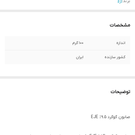
برند:
اژه
مشخصات
اندازه
100 گرم
کشور سازنده
ایران
توضیحات
صابون گوگرد ۹.۵٪ EJE