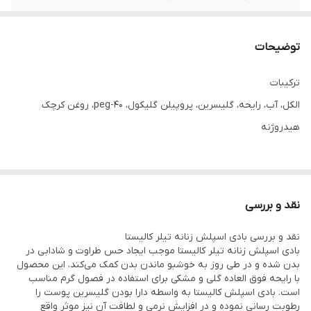
رایحه
خنک و ملایم
توضیحات
ترکیبات
الکل، آب، رایحه، گلیسرین، پروپیلن گلیکول، peg-40، روغن کرچک
هیدروژنه
چطور مصرف کنیم
ابتدا پوست و موی خود را کاملا شسته و خشک کنید. سپس بادی
نقد و بررسی
اسپلش زنانه taylor کالیستا را با فاصله مناسب از بدن و به میزان کافی
نقد و بررسی بادی اسپلش زنانه تیلر کالیستا
اسپری نمایید.
بادی اسپلش زنانه تیلر کالیستا موجب ایجاد حس طراوت و شادابی در
بدن شده و در طی روز به خوشبو ماندن بدن کمک می‌کند. این محصول
با رایحه فوق العاده گلی و مشکی برای استفاده در فصول گرم مناسب
لطفا دقت کنید
است. بادی اسپلش کالیستا به واسطه دارا بودن گلیسرین پوست را
از اسپری کردن بادی میست تیلور کالیستا به سمت چشم‌ها و سطوح
رطوبت رسانی نموده و در افزایش نرمی و لطافت آن نیز موثر واقع