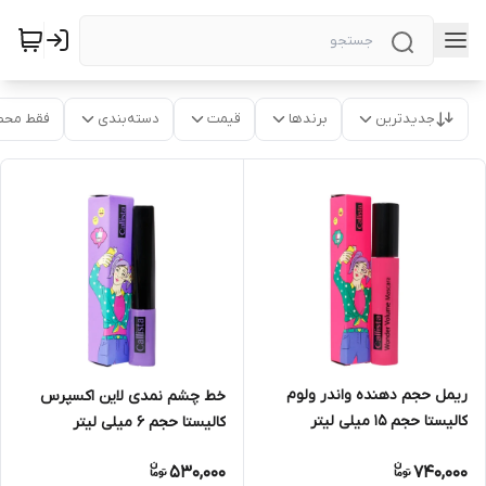
جدیدترین
برندها
قیمت
دسته‌بندی
فقط محص
ریمل حجم دهنده واندر ولوم
خط چشم نمدی لاین اکسپرس
کالیستا حجم 15 میلی لیتر
کالیستا حجم 6 میلی لیتر
530,000
740,000