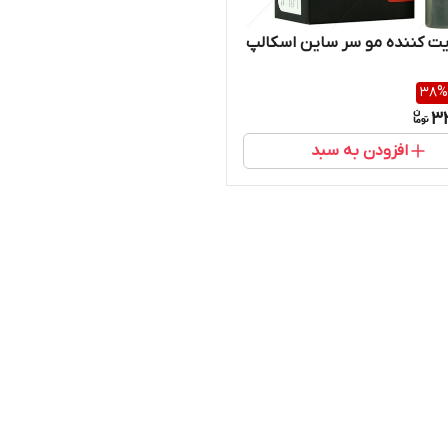
ت کننده مو سر ساین اسکالپ
38
%
3
افزودن به سبد