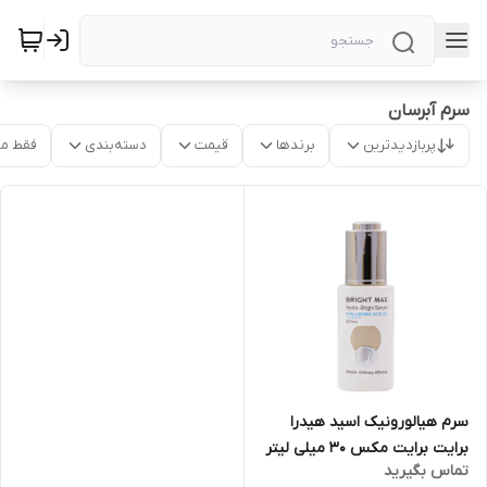
سرم آبرسان
پربازدیدترین
برندها
قیمت
دسته‌بندی
فقط م
سرم هیالورونیک اسید هیدرا
برایت برایت مکس 30 میلی لیتر
تماس بگیرید