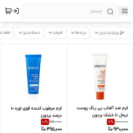
پربازدیدترین
برندها
قیمت
دسته‌بندی
فقط م
کرم ضد آفتاب بی رنگ پوست
کرم مرطوب کننده قوی اوره 10
نرمال تا خشک بردون
درصد بردون
550,000
1,000,000
10
%
7
%
495,000
930,000