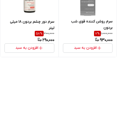
سرم روشن کننده قوی شب
سرم دور چشم بردون 18 میلی
بردون
لیتر
700,000
1,000,000
58
%
7
%
290,000
930,000
افزودن به سبد
افزودن به سبد