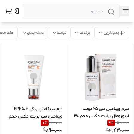
جدیدترین
برندها
قیمت
دسته‌بندی
فقط محص
سرم ویتامین سی 25 درصد
کرم ضدآفتاب رنگی +SPF50
لیپوزومال برایت مکس حجم 30
ویتامین سی برایت مکس حجم
1,000,000
1,500,000
10
%
4
%
میلی لیتر
50 میلی لیتر
900,000
1,430,000