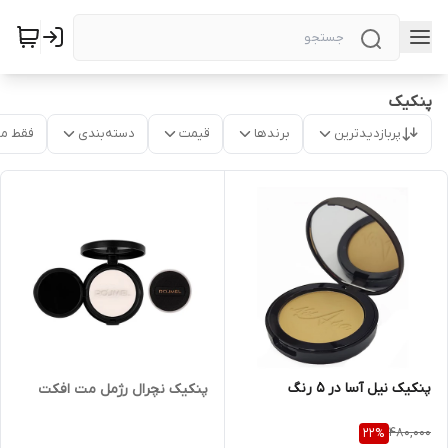
پنکیک
پربازدیدترین
برندها
قیمت
دسته‌بندی
فقط م
پنکیک نیل آسا در 5 رنگ
پنکیک نچرال رژمل مت افکت
480,000
22
%