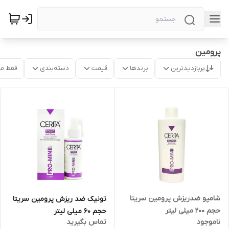
پرومین
پربازدیدترین
برندها
قیمت
دسته‌بندی
فقط م
شامپو ضدریزش پرومین سریتا
تونیک ضد ریزش پرومین سریتا
حجم 200 میلی لیتر
حجم 60 میلی لیتر
ناموجود
تماس بگیرید