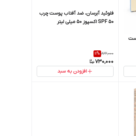
فلوئید آبرسان، ضد آفتاب پوست چرب
SPF 50 اکسپوز ۵۰ میلی لیتر
وست
11
%
822,000
730,000
افزودن به سبد