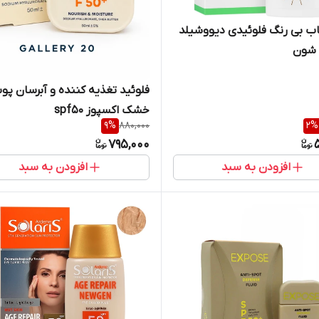
ب بی‌ رنگ فلوئیدی دیووشیلد
فلوئید تغذیه کننده و آبرسان پ
خشک اکسپوز spf50
9
%
880,000
2
%
795,000
افزودن به سبد
افزودن به سبد