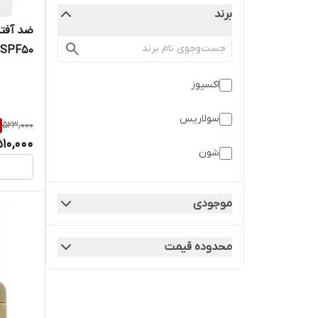
برند
ضد آفتا
SPF50 شون
اکسپوز
سولاریس
523,000
510,000
شون
موجودی
محدوده قیمت