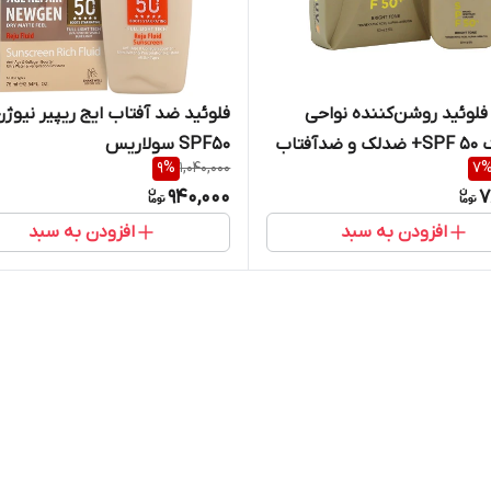
فلوئید روشن‌کننده نواحی
فلوئید ضد آفتاب ایج ریپیر نیوژن
دآفتاب
SPF50 سولاریس
9
%
1,040,000
7
940,000
7
افزودن به سبد
افزودن به سبد