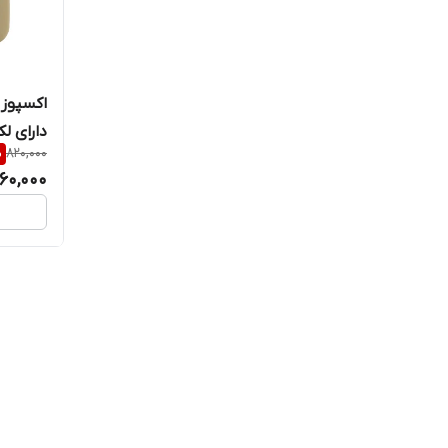
اکسپوز 
دارای لک SPF 50+ ضدلک و ض
%
820,000
60,000