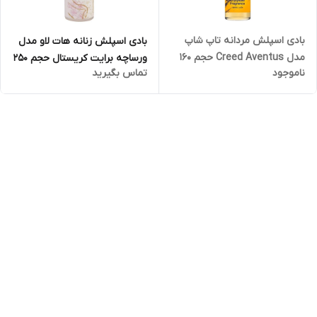
بادی اسپلش مردانه تاپ شاپ
بادی اسپلش زنانه هات لاو مدل
مدل Creed Aventus حجم 160
ورساچه برایت کریستال حجم 250
ناموجود
تماس بگیرید
میلی لیتر
میلی لیتر