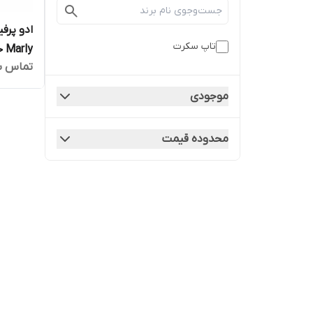
تاپ سکرت
Marly حجم 100 میلی لیتر
تماس ب
موجودی
محدوده قیمت