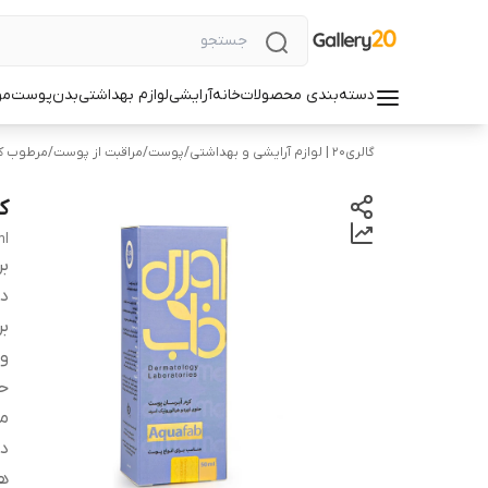
دسته‌بندی محصولات
خانه
آرایشی
لوازم بهداشتی
بدن
پوست
مو
گالری۲۰ | لوازم آرایشی و بهداشتی
/
پوست
/
مراقبت از پوست
/
مرطوب کن
کر
ml
بر
دس
بر
وی
ح
من
دی
ه