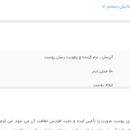
اوی
:
هیالورونیک اسید
مایش بیشتر
صوصیات
:
شاداب کننده پوست
آبرسان ، نرم کننده و رطوبت رسان پوست
50 میلی لیتر
انواع پوست
ایجاد لایه های محافظتی در پوست - افزایش دهنده لطافت - دارای 
هیالورونیک اسید
ی پوست صورت را تأمین کرده و باعث افزایش لطافت آن می شود. این کرم 
شاداب کننده پوست