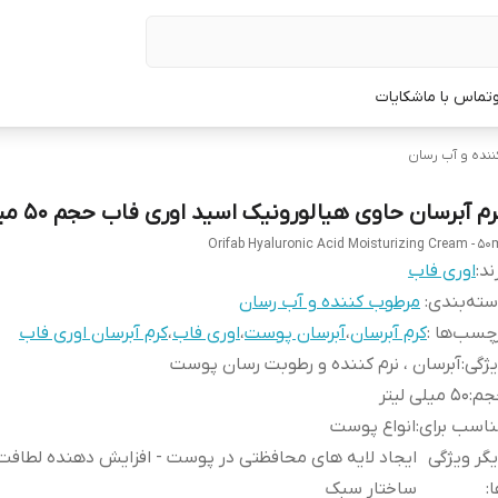
تماس با ما
شکایات
نده و آب رسان
م آبرسان حاوی هیالورونیک اسید اوری فاب حجم 50 میلی لیتر
Orifab Hyaluronic Acid Moisturizing Cream - 50
ند:
اوری فاب
ته‌بندی
:
مرطوب کننده و آب رسان
چسب‌ها :
کرم آبرسان
،
آبرسان پوست
،
اوری فاب
،
کرم آبرسان اوری فاب
ژگی
:
آبرسان ، نرم کننده و رطوبت رسان پوست
جم
:
50 میلی لیتر
اسب برای
:
انواع پوست
گر ویژگی
ایجاد لایه های محافظتی در پوست - افزایش دهنده لطافت -
ا
:
ساختار سبک