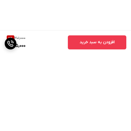
301,000
5
%
افزودن به سبد خرید
285,000
برگشت به بالا