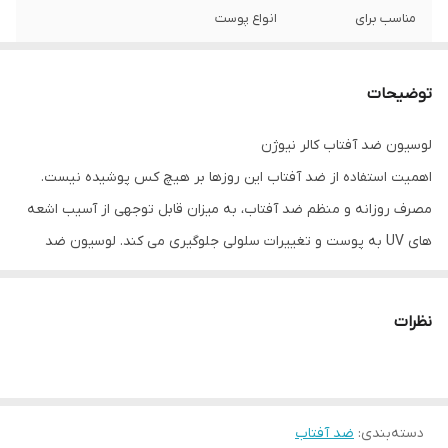
مناسب برای
انواع پوست
محل مصرف
پوست
توضیحات
گروه
ضد آفتاب پوست مختلط و معمولی
لوسیون ضد آفتاب کالر نیوژن
نوع محفظه
قوطی پلاستیکی
اهمیت استفاده از ضد آفتاب این روزها بر هیچ کس پوشیده نیست.
کشور سازنده
ایران
مصرف روزانه و منظم ضد آفتاب، به میزان قابل توجهی از آسیب اشعه
های UV به پوست و تغییرات سلولی جلوگیری می کند. لوسیون ضد
آفتاب کالر نیوژن یکی از محصولاتی است که روی پوست مرطوب هم
قابل استفاده بوده و به مدتی طولانی از پوست در برابر اشعه های مضر
نظرات
فرابنفش محافظت می کند.
ضد آفتاب کالر نیوژن آردن سولاریس غنی از آنتی اکسیدان ها و ویتامین
دسته‌بندی
:
ضد آفتاب
هایی است که مانع از آسیب رادیکال های آزاد به بافت پوست می شوند.