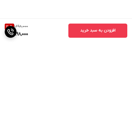
هشدار و عوارض جانبی لوسیون ضد آفتاب کالر نیوژن
این لوسیون را در دمایی بین 15 تا 30 درجه سانتیگراد، دور از تابش
1,298,000
30
%
افزودن به سبد خرید
مستقیم نور خورشید و کودکان نگهداری کنید.
898,000
در صورت بروز التهاب و حساسیت، مصرف را متوقف نموده و با پزشک
معالج خود مشورت کنید.
از تماس لوسیون ضد آفتاب کالر نیوژن با چشم ها، بافت مخاطی و زخم
باز جلوگیری کنید.
برگشت به بالا
ارسال ویژه
پشتیبانی ۲۴ ساعته