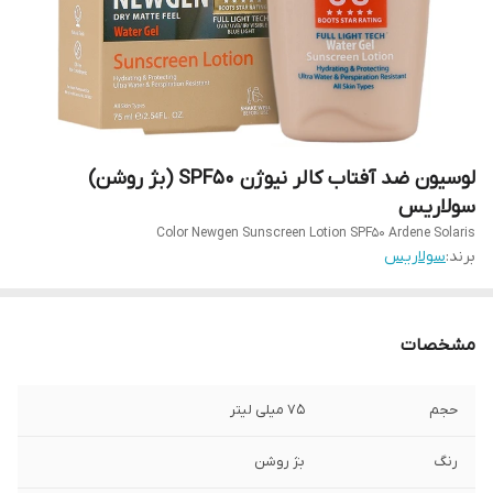
لوسیون ضد آفتاب کالر نیوژن SPF50 (بژ روشن)
سولاریس
Color Newgen Sunscreen Lotion SPF50 Ardene Solaris
برند:
سولاریس
مشخصات
حجم
75 میلی لیتر
رنگ
بژ روشن