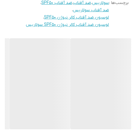
برچسب‌ها :
سولاریس
،
ضد آفتاب
،
ضد آفتاب SPF50
،
این کرم ضد آفتاب از بافتی سبک برخوردار بوده و بدون بر جای گذاشتن
ضد آفتاب سولاریس
،
چربی روی پوست، به خوبی جذب می شود. از مزیت های لوسیون ضد
لوسیون ضد آفتاب کالر نیوژن SPF50
،
لوسیون ضد آفتاب کالر نیوژن SPF50 سولاریس
آفتاب کالر نیوژن می توان به مرطوب کنندگی و جلوگیری آن از خشک
شدن پوست اشاره کرد.
مزایای ضد آفتاب کالر نیوژن آردن سولاریس
محافظت کننده طولانی مدت و حداکثری در برابر اشعه های UVA، UVB و
IR
جلوگیری از کشیدگی و خشکی پوست
حاوی ویتامین های E، C و B5