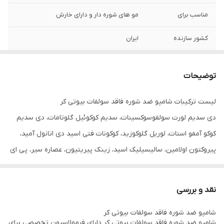
مناسب برای
مو های شوره دار و دارای خارش
کشور سازنده
ایران
توضیحات
لیست ترکیبات شامپو ضد شوره فاقد سولفات بیوتی کر
دی سدیم لورت سولفوسوکسینات، سدیم کوکوئیل گلوتامات، دی سدیم
کوکو آمفو استات، لوریل گلوکوزید، کوکونات فتی اسید دی اتانول آمید،
پیروکتون اولامین، سالیسیلیک اسید، زینک پیریتیون، عصاره سیر، پی ای
جی-120 متیل گلوکز دیوالت، روغن آرگان، عصاره آلوئه ورا، سدیم
هیالورونات، عصاره برگ جینکوبیلوبا، عصاره سیناموم زیلانیکوم بارک،
نقد و بررسی
زینک پی سی ای، کلیمبازول، تی تری اویل، ویتامین اف، بنزوئیک اسید،
شامپو ضد شوره فاقد سولفات بیوتی کر
عصاره ساجه، پنتنول، فنوکسی اتانول، کاپریلیل گلایکول، بیوتین،
شامپو ضد شوره فاقد سولفات بیوتی کر دارای فرمولاسیون تخصصی برای