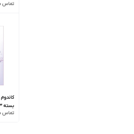
تماس ب
بسته 3 عددی
تماس ب