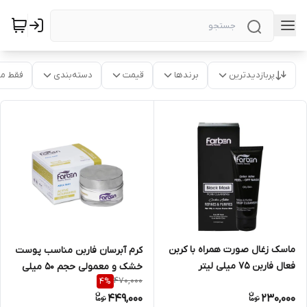
پربازدیدترین
برندها
قیمت
دسته‌بندی
فقط م
ماسک زغال صورت همراه با کربن
کرم آبرسان فاربن مناسب پوست
فعال فاربن 75 میلی لیتر
خشک و معمولی حجم 50 میلی
470,000
4
%
لیتر
449,000
230,000