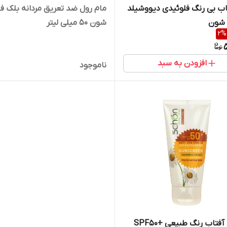
ب بی‌ رنگ فلوئیدی دیووشیلد
مام رول ضد تعریق مردانه بلک ف
شون 50 میلی لیتر
2
%
افزودن به سبد
ناموجود
کرم ضد آفتاب رنگ طبیعی +SPF50