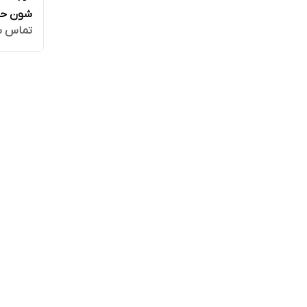
شون حجم 50 میل
تماس ب