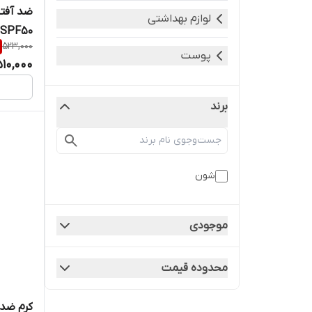
ضد آفتا
لوازم بهداشتی
SPF50 شون
523,000
پوست
510,000
برند
شون
موجودی
محدوده قیمت