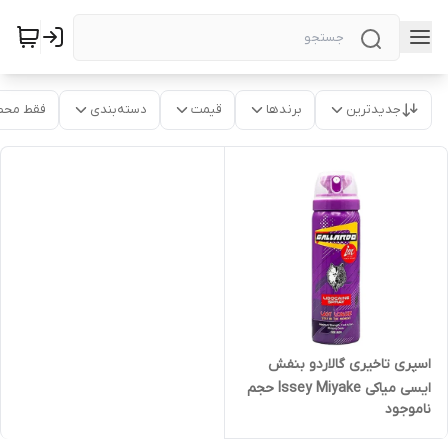
جدیدترین
برندها
قیمت
دسته‌بندی
فقط محص
اسپری تاخیری گالاردو بنفش
ایسی میاکی Issey Miyake حجم
ناموجود
65 میلی لیتر