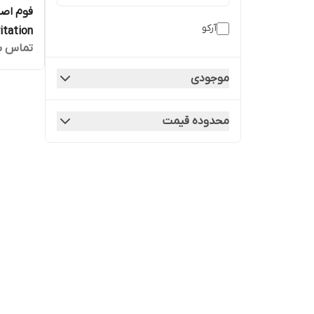
آرکو
Irritation حجم 200 میل
تماس ب
موجودی
محدوده قیمت