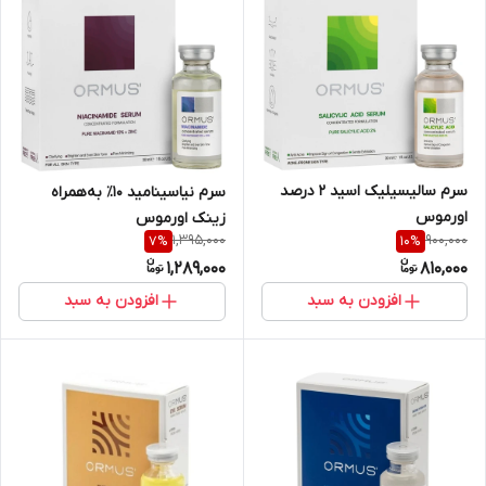
سرم سالیسیلیک اسید 2 درصد
سرم نیاسینامید ۱۰٪ به‌همراه
اورموس
زینک اورموس
1,395,000
900,000
7
%
10
%
1,289,000
810,000
افزودن به سبد
افزودن به سبد