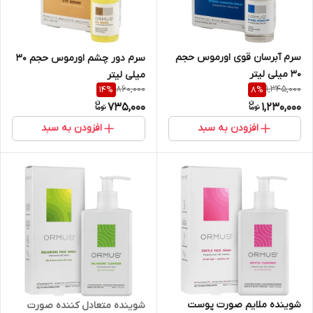
سرم آبرسان قوی اورموس حجم
سرم دور چشم اورموس حجم 30
30 میلی لیتر
میلی لیتر
860,000
1,345,000
14
%
8
%
735,000
1,230,000
افزودن به سبد
افزودن به سبد
شوینده ملایم صورت پوست
شوینده متعادل کننده صورت